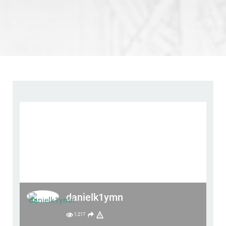
danielk1ymn
1,217