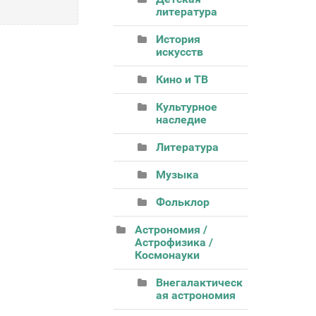
литература
История
искусств
Кино и ТВ
Культурное
наследие
Литература
Музыка
Фольклор
Астрономия /
Астрофизика /
Космонауки
Внегалактическ
ая астрономия