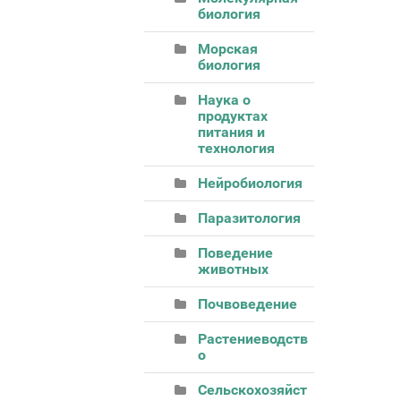
биология
Морская
биология
Наука о
продуктах
питания и
технология
Нейробиология
Паразитология
Поведение
животных
Почвоведение
Растениеводств
о
Сельскохозяйст